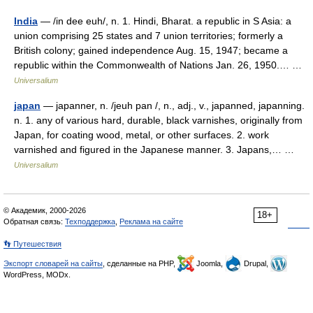
India
— /in dee euh/, n. 1. Hindi, Bharat. a republic in S Asia: a
union comprising 25 states and 7 union territories; formerly a
British colony; gained independence Aug. 15, 1947; became a
republic within the Commonwealth of Nations Jan. 26, 1950.… …
Universalium
japan
— japanner, n. /jeuh pan /, n., adj., v., japanned, japanning.
n. 1. any of various hard, durable, black varnishes, originally from
Japan, for coating wood, metal, or other surfaces. 2. work
varnished and figured in the Japanese manner. 3. Japans,… …
Universalium
© Академик, 2000-2026
18+
Обратная связь:
Техподдержка
,
Реклама на сайте
👣 Путешествия
Экспорт словарей на сайты
, сделанные на PHP,
Joomla,
Drupal,
WordPress, MODx.