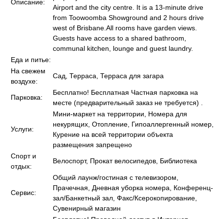
Описание:
Airport and the city centre. It is a 13-minute drive
from Toowoomba Showground and 2 hours drive
west of Brisbane.All rooms have garden views.
Guests have access to a shared bathroom,
communal kitchen, lounge and guest laundry.
Еда и питье:
На свежем
Сад, Терраса, Терраса для загара
воздухе:
Бесплатно! Бесплатная Частная парковка на
Парковка:
месте (предварительный заказ не требуется) .
Мини-маркет на территории, Номера для
некурящих, Отопление, Гипоаллергенный номер,
Услуги:
Курение на всей территории объекта
размещения запрещено
Спорт и
Велоспорт, Прокат велосипедов, Библиотека
отдых:
Общий лаунж/гостиная с телевизором,
Прачечная, Дневная уборка номера, Конференц-
Сервис:
зал/Банкетный зал, Факс/Ксерокопирование,
Сувенирный магазин