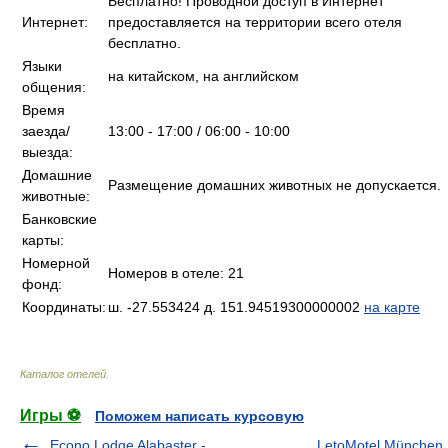
Бесплатно! Проводной доступ в Интернет
Интернет:
предоставляется на территории всего отеля
бесплатно.
Языки
на китайском, на английском
общения:
Время
заезда/
13:00 - 17:00 / 06:00 - 10:00
выезда:
Домашние
Размещение домашних животных не допускается.
животные:
Банковские
карты:
Номерной
Номеров в отеле: 21
фонд:
Координаты:
ш. -27.553424 д. 151.94519300000002
на карте
Каталог отелей
.
Игры ⚽
Поможем написать курсовую
Econo Lodge Alabaster -
LetoMotel München